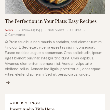
The Perfection in Your Plate: Easy Recipes
2020年4月15日
869
Views
0
Likes
News
0
Comments
Q Proin faucibus nec mauris a sodales, sed elementum mi
tincidunt. Sed eget viverra egestas nisi in consequat.
Fusce sodales augue a accumsan. Cras sollicitudin, ipsum
eget blandit pulvinar. Integer tincidunt. Cras dapibus.
Vivamus elementum semper nisi. Aenean vulputate
eleifend tellus. Aenean leo ligula, porttitor eu, consequat
vitae, eleifend ac, enim. Sed ut perspiciatis, unde…
AMBER NELSON
Insert Audio Title Here