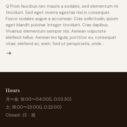
Q Proin faucibus nec mauris a sodales, sed elementum mi
tincidunt. Sed eget viverra egestas nisi in consequat.
Fusce sodales augue a accumsan. Cras sollicitudin, ipsum
eget blandit pulvinar. Integer tincidunt. Cras dapibus.
Vivamus elementum semper nisi. Aenean vulputate
eleifend tellus. Aenean leo ligula, porttitor eu, consequat
vitae, eleifend ac, enim. Sed ut perspiciatis, unde…
Hours
月〜金: 18:00〜04:00(L.O.03:30)
土: 18:00〜23:00(L.O.22:00)
Closed : 日・祝