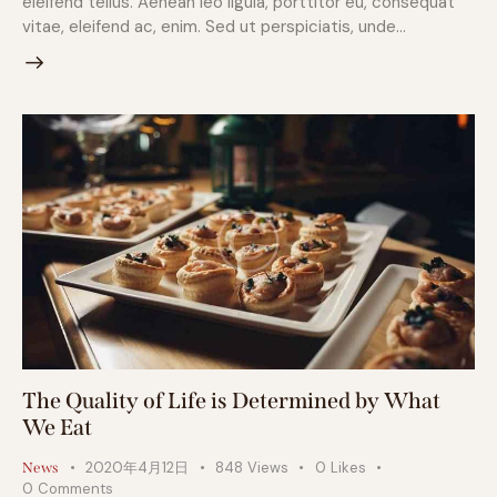
eleifend tellus. Aenean leo ligula, porttitor eu, consequat
vitae, eleifend ac, enim. Sed ut perspiciatis, unde…
The Quality of Life is Determined by What
We Eat
2020年4月12日
848
Views
0
Likes
News
0
Comments