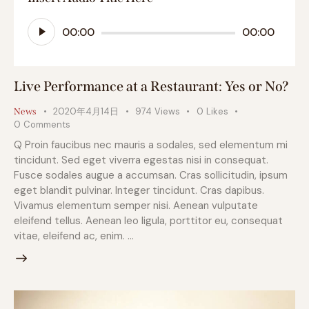
音
00:00
00:00
声
プ
レ
ー
Live Performance at a Restaurant: Yes or No?
ヤ
ー
2020年4月14日
974
Views
0
Likes
News
0
Comments
Q Proin faucibus nec mauris a sodales, sed elementum mi
tincidunt. Sed eget viverra egestas nisi in consequat.
Fusce sodales augue a accumsan. Cras sollicitudin, ipsum
eget blandit pulvinar. Integer tincidunt. Cras dapibus.
Vivamus elementum semper nisi. Aenean vulputate
eleifend tellus. Aenean leo ligula, porttitor eu, consequat
vitae, eleifend ac, enim. …