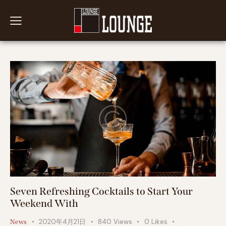
Seven Refreshing Cocktails to Start Your
Weekend With
2020年4月21日
840
Views
0
Likes
News